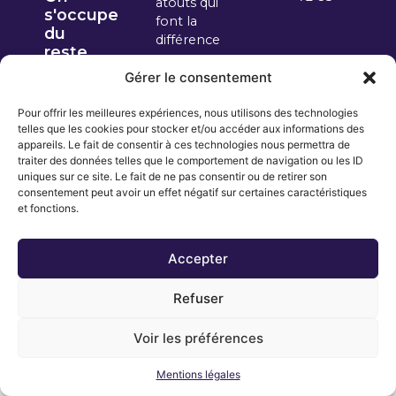
atouts qui
Comment ça marche ? Une plongée dans
Quelques sources externes pour
s'occupe
font la
le processus qui vous libère des
approfondir sa connaissance du portage
du
contraintes administratives
différence
reste
Comment
Gérer le consentement
ça marche
?
Pour offrir les meilleures expériences, nous utilisons des technologies
Simulez votre
telles que les cookies pour stocker et/ou accéder aux informations des
appareils. Le fait de consentir à ces technologies nous permettra de
rémunération
traiter des données telles que le comportement de navigation ou les ID
uniques sur ce site. Le fait de ne pas consentir ou de retirer son
consentement peut avoir un effet négatif sur certaines caractéristiques
et fonctions.
Mentions légales
|
Politique de confidentialité
Accepter
Copyrights© 2024 2W Partners | Design Neway Partners
Refuser
Voir les préférences
Mentions légales