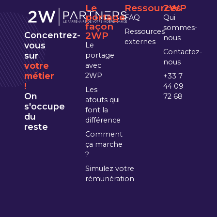
Le
Ressources
2WP
portage
FAQ
Qui
façon
sommes-
Ressources
2WP
Concentrez-
nous
externes
vous
Le
Contactez-
sur
portage
nous
votre
avec
métier
2WP
+33 7
!
44 09
Les
On
72 68
atouts qui
s'occupe
font la
du
différence
reste
Comment
ça marche
?
Simulez votre
rémunération