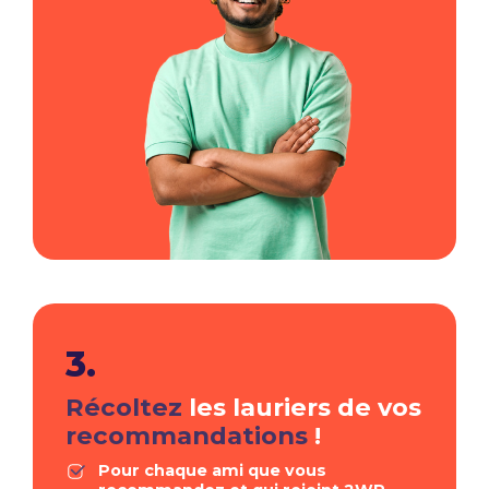
3.
Récoltez
les lauriers de vos
recommandations
!
Pour chaque ami que vous