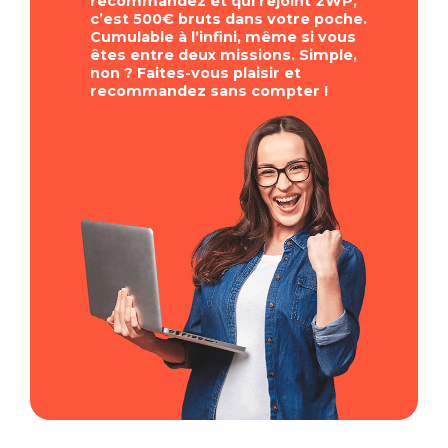
recommandez et qui rejoint 2WP,
c’est 500€ bruts dans votre poche.
Cumulable à l’infini, même si vous
êtes entre deux missions. Simple,
non ? Faites-vous plaisir et
recommandez sans compter !