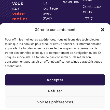
externes
vous
Le
Contactez-
sur
portage
nous
votre
avec
métier
2WP
+33 7
!
44 09
Les
On
72 68
Gérer le consentement
atouts qui
s'occupe
font la
du
Pour offrir les meilleures expériences, nous utilisons des technologies
différence
reste
telles que les cookies pour stocker et/ou accéder aux informations des
Comment
appareils. Le fait de consentir à ces technologies nous permettra de
traiter des données telles que le comportement de navigation ou les ID
ça marche
uniques sur ce site. Le fait de ne pas consentir ou de retirer son
?
consentement peut avoir un effet négatif sur certaines caractéristiques
Simulez votre
et fonctions.
rémunération
Accepter
Refuser
Mentions légales
|
Politique de confidentialité
Voir les préférences
Copyrights© 2024 2W Partners | Design Neway Partners